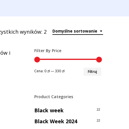
ystkich wyników: 2
Domyślne sortowanie
Filter By Price
ów i
Cena
Cena
Cena:
0 zł
—
330 zł
Filtruj
min
max
Product Categories
Black week
22
Black Week 2024
22