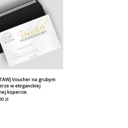
TAW] Voucher na grubym
erze w eleganckiej
nej kopercie.
00
zł