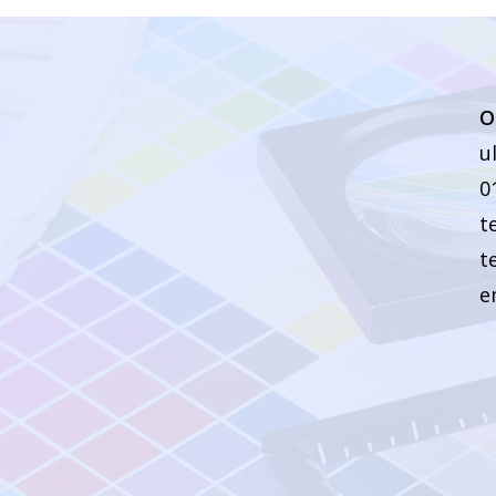
O
u
0
t
t
e