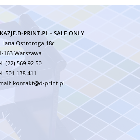
KAZJE.D-PRINT.PL - SALE ONLY
l. Jana Ostroroga 18c
1-163 Warszawa
el. (22) 569 92 50
el. 501 138 411
mail: kontakt@d-print.pl