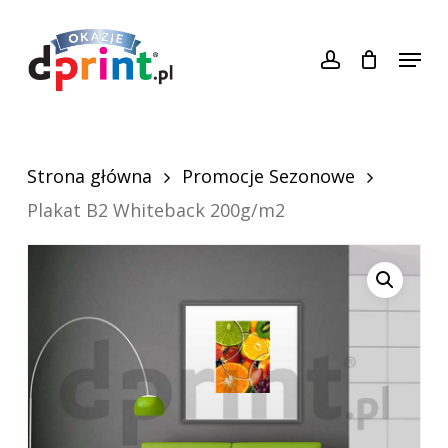
Skip
konto
to
Menu
Close
main
Menu
content
Strona główna
Promocje Sezonowe
Plakat B2 Whiteback 200g/m2