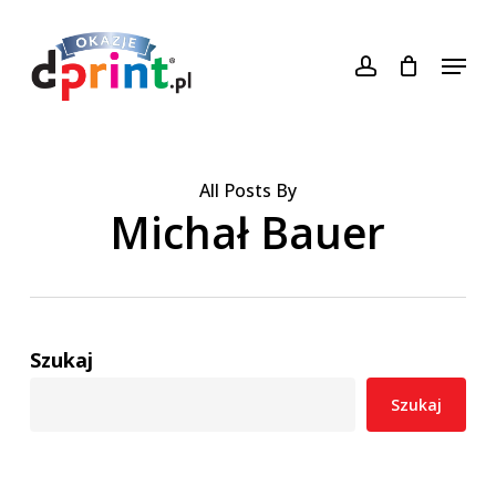
Skip
konto
to
Menu
Close
main
Menu
content
All Posts By
Michał Bauer
Szukaj
Szukaj